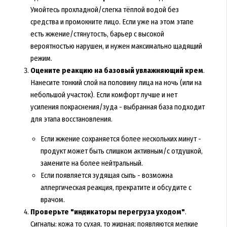
Умойтесь прохладной/слегка тёплой водой без
средства и промокните лицо. Если уже на этом этапе
есть жжение/стянутость, барьер с высокой
вероятностью нарушен, и нужен максимально щадящий
режим.
Оцените реакцию на базовый увлажняющий крем
.
Нанесите тонкий слой на половину лица на ночь (или на
небольшой участок). Если комфорт лучше и нет
усиления покраснения/зуда - выбранная база подходит
для этапа восстановления.
Если жжение сохраняется более нескольких минут -
продукт может быть слишком активным/с отдушкой,
замените на более нейтральный.
Если появляется зудящая сыпь - возможна
аллергическая реакция, прекратите и обсудите с
врачом.
Проверьте "индикаторы перегруза уходом"
.
Сигналы: кожа то сухая, то жирная; появляются мелкие