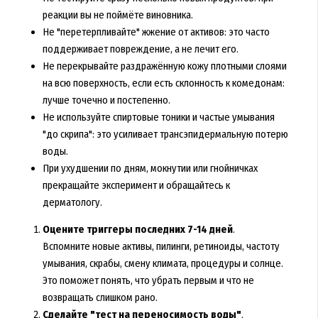
реакции вы не поймёте виновника.
Не "перетерпливайте" жжение от активов: это часто
поддерживает повреждение, а не лечит его.
Не перекрывайте раздражённую кожу плотными слоями
на всю поверхность, если есть склонность к комедонам:
лучше точечно и постепенно.
Не используйте спиртовые тоники и частые умывания
"до скрипа": это усиливает трансэпидермальную потерю
воды.
При ухудшении по дням, мокнутии или гнойничках
прекращайте эксперимент и обращайтесь к
дерматологу.
Оцените триггеры последних 7-14 дней
.
Вспомните новые активы, пилинги, ретиноиды, частоту
умывания, скрабы, смену климата, процедуры и солнце.
Это поможет понять, что убрать первым и что не
возвращать слишком рано.
Сделайте "тест на переносимость воды"
.