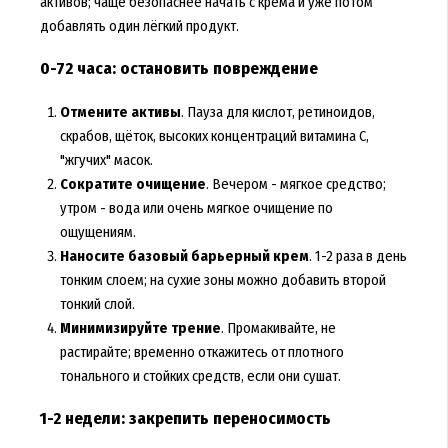
активов; чаще безопаснее начать с крема и уже потом
добавлять один лёгкий продукт.
0-72 часа: остановить повреждение
Отмените активы
. Пауза для кислот, ретиноидов,
скрабов, щёток, высоких концентраций витамина C,
"жгучих" масок.
Сократите очищение
. Вечером - мягкое средство;
утром - вода или очень мягкое очищение по
ощущениям.
Наносите базовый барьерный крем
. 1-2 раза в день
тонким слоем; на сухие зоны можно добавить второй
тонкий слой.
Минимизируйте трение
. Промакивайте, не
растирайте; временно откажитесь от плотного
тонального и стойких средств, если они сушат.
1-2 недели: закрепить переносимость