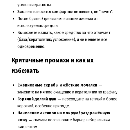
усиления красноты.
Эмолент наносится комфортно: не щиплет, не "печёт".
После бритья/трения нет вспышки жжения от
используемых средств.
Вы можете назвать, какое средство за что отвечает
(база/кератолитик/успокоение), и не меняете всё
одновременно.
Критичные промахи и как их
избежать
Ежедневные скрабы и жёсткие мочалки
→
замените на мягкое очищение и кератолитик по графику.
Горячий долгий душ
→ переходите на тёплый и более
короткий, особенно при зуде.
Нанесение активов на мокрую/раздражённую
кожу
→ сначала восстановите барьер нейтральным
эмолентом.