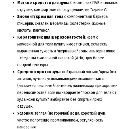
Мягкое средство для душа
без жёстких ПАВ и сильных
отдушек; комфортное по ощущениям, не "скрипит".
Эмолент/крем для тела
с компонентами барьера:
глицерин, сквалан, церамиды, холестерин, жирные
кислоты, пантенол.
Кератолитик для шероховатостей
: крем с
мочевиной для тела купить имеет смысл, если есть
выраженная сухость и "шершавые" зоны; альтернативно
- средства с молочной кислотой (AHA) для более
гладкой текстуры.
Средство против зуда
: нейтральный лосьон/крем без
активов, лучше с успокаивающими компонентами
(например, овсяные/пантенол/ниацинамид при хорошей
переносимости). Если вы набираете "лосьон для тела от
зуда кожи купить", выбирайте без спирта и ярких
отдушек.
Условия
: тёплая (не горячая) вода, короткий душ,
чистое полотенце промакиванием, регулярность
нанесения.