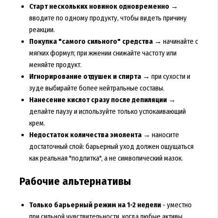
Старт нескольких новинок одновременно
→
вводите по одному продукту, чтобы видеть причину
реакции.
Покупка "самого сильного" средства
→ начинайте с
мягких формул; при жжении снижайте частоту или
меняйте продукт.
Игнорирование отдушек и спирта
→ при сухости и
зуде выбирайте более нейтральные составы.
Нанесение кислот сразу после депиляции
→
делайте паузу и используйте только успокаивающий
крем.
Недостаток количества эмолента
→ наносите
достаточный слой: барьерный уход должен ощущаться
как реальная "подпитка", а не символический мазок.
Рабочие альтернативы
Только барьерный режим на 1-2 недели
- уместно
при сильной чувствительности, когда любые активы