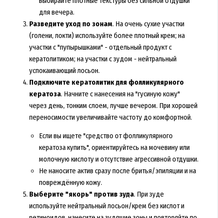
выбирайте плотные текстуры без сильной отдушки
для вечера.
Разведите уход по зонам
. На очень сухие участки
(голени, локти) используйте более плотный крем; на
участки с "пупырышками" - отдельный продукт с
кератолитиком; на участки с зудом - нейтральный
успокаивающий лосьон.
Подключите кератолитик для фолликулярного
кератоза
. Начните с нанесения на "гусиную кожу"
через день, тонким слоем, лучше вечером. При хорошей
переносимости увеличивайте частоту до комфортной.
Если вы ищете "средство от фолликулярного
кератоза купить", ориентируйтесь на мочевину или
молочную кислоту и отсутствие агрессивной отдушки.
Не наносите актив сразу после бритья/эпиляции и на
повреждённую кожу.
Выберите "якорь" против зуда
. При зуде
используйте нейтральный лосьон/крем без кислот и
ретиноидов, нанесите на зудящие зоны и повторяйте по