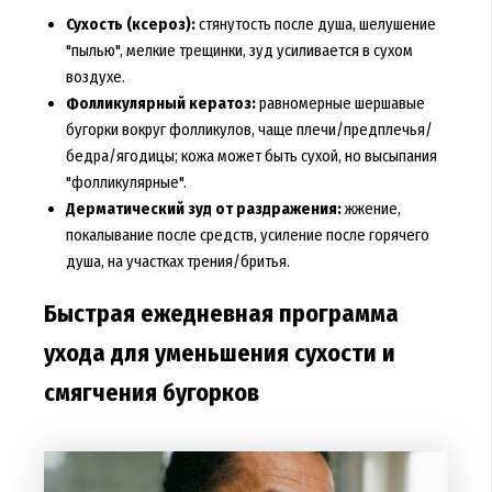
Сухость (ксероз):
стянутость после душа, шелушение
"пылью", мелкие трещинки, зуд усиливается в сухом
воздухе.
Фолликулярный кератоз:
равномерные шершавые
бугорки вокруг фолликулов, чаще плечи/предплечья/
бедра/ягодицы; кожа может быть сухой, но высыпания
"фолликулярные".
Дерматический зуд от раздражения:
жжение,
покалывание после средств, усиление после горячего
душа, на участках трения/бритья.
Быстрая ежедневная программа
ухода для уменьшения сухости и
смягчения бугорков