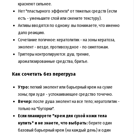
краснеют сильнее.
Нет "пластырного эффекта" от тяжелых средств (если
есть - уменьшите слой или смените текстуру).
Активы вводятся по одному: вы понимаете, что именно
дало реакцию.
Сочетание логичное: кератолитик - на зоны кератоза,
эмолент - везде, противозудное - по симптомам.
Триггеры контролируются: душ, трение,
ароматизированные средства, бритье.
Как сочетать без перегруза
Утро:
легкий эмолент или барьерный крем на сухие
зоны; при зуде - успокаивающее средство точечно.
Вечер:
после душа эмолент на все тело; кератолитик -
только на "бугорки".
Если планируете "крем для сухой кожи тела
купить" и не знаете, что выбрать:
берите один
базовый барьерный крем (на каждый день) и один