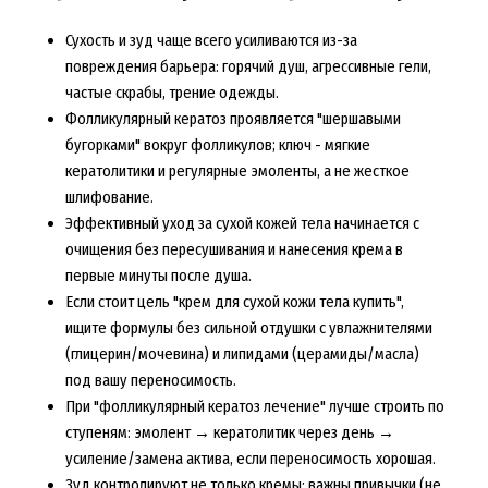
Сухость и зуд чаще всего усиливаются из-за
повреждения барьера: горячий душ, агрессивные гели,
частые скрабы, трение одежды.
Фолликулярный кератоз проявляется "шершавыми
бугорками" вокруг фолликулов; ключ - мягкие
кератолитики и регулярные эмоленты, а не жесткое
шлифование.
Эффективный уход за сухой кожей тела начинается с
очищения без пересушивания и нанесения крема в
первые минуты после душа.
Если стоит цель "крем для сухой кожи тела купить",
ищите формулы без сильной отдушки с увлажнителями
(глицерин/мочевина) и липидами (церамиды/масла)
под вашу переносимость.
При "фолликулярный кератоз лечение" лучше строить по
ступеням: эмолент → кератолитик через день →
усиление/замена актива, если переносимость хорошая.
Зуд контролируют не только кремы: важны привычки (не