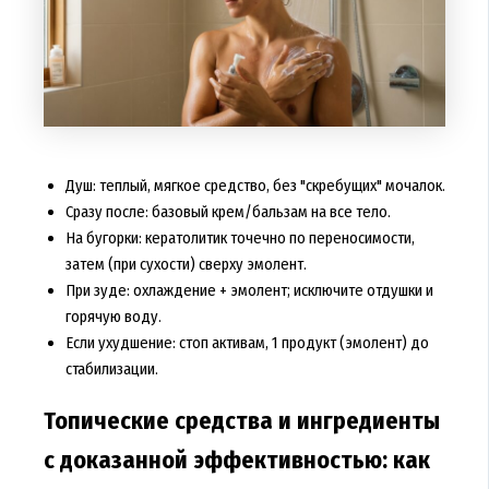
Душ: теплый, мягкое средство, без "скребущих" мочалок.
Сразу после: базовый крем/бальзам на все тело.
На бугорки: кератолитик точечно по переносимости,
затем (при сухости) сверху эмолент.
При зуде: охлаждение + эмолент; исключите отдушки и
горячую воду.
Если ухудшение: стоп активам, 1 продукт (эмолент) до
стабилизации.
Топические средства и ингредиенты
с доказанной эффективностью: как