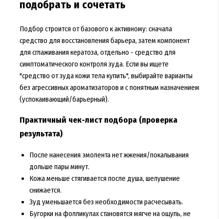
подобрать и сочетать
Подбор строится от базового к активному: сначала
средство для восстановления барьера, затем компонент
для сглаживания кератоза, отдельно - средство для
симптоматического контроля зуда. Если вы ищете
"средство от зуда кожи тела купить", выбирайте варианты
без агрессивных ароматизаторов и с понятным назначением
(успокаивающий/барьерный).
Практичный чек-лист подбора (проверка
результата)
После нанесения эмолента нет жжения/покалывания
дольше пары минут.
Кожа меньше стягивается после душа, шелушение
снижается.
Зуд уменьшается без необходимости расчесывать.
Бугорки на фолликулах становятся мягче на ощупь, не