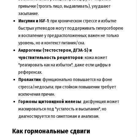
привычки (трогать лицо, выдавливать), ухудшают
засыпание.
Инсулин и IGF‑1
: при хроническом стрессе и избытке
быстрых углеводов могут поддерживать гиперсеборею
и воспаление у предрасположенных; важен не только
уровень, но и контекст питания/сна.
Андрогены (тестостерон, ДГЭА‑S) и
чувствительность рецепторов
: кожа может
"реагировать как на избыток", даже если цифры в
референсах.
Пролактин
: функционально повышается на фоне
стресса/недосыпа; при стойком повышении требует
исключения причин.
Гормоны щитовидной железы
: дисфункция может
маскироваться под "усталость и высыпания", но
диагностируется по симптомам и анализам.
Как гормональные сдвиги