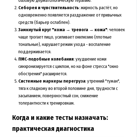
базовую дерматологическую терапию.
Себорея и чувствительность
: жирность растёт, но
одновременно появляется раздражение от привычных
средств (барьер ослаблен).
Замкнутый круг "кожа → тревога → кожа"
: человек
чаще трогает лицо, усиливает окклюзию (плотные
тональные), нарушает режим ухода - воспаление
поддерживается.
ПМС‑подобные колебания
: ухудшение кожи
синхронизируется с циклом, но на фоне стресса "окно
обострения" расширяется.
Системные маркеры перегруза
: утренний "туман",
тяга к сладкому во второй половине дня, трудности с
засыпанием, поверхностный сон, снижение
толерантности к тренировкам.
Когда и какие тесты назначать:
практическая диагностика