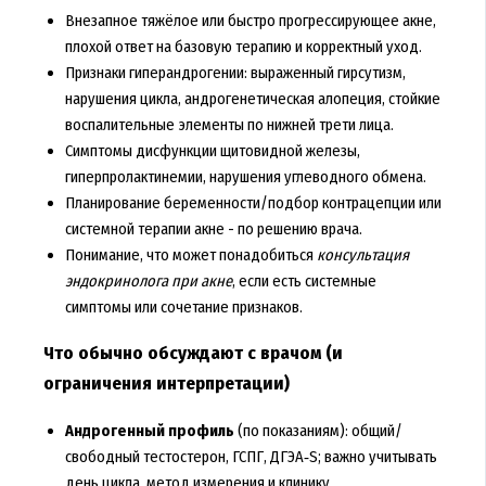
Внезапное тяжёлое или быстро прогрессирующее акне,
плохой ответ на базовую терапию и корректный уход.
Признаки гиперандрогении: выраженный гирсутизм,
нарушения цикла, андрогенетическая алопеция, стойкие
воспалительные элементы по нижней трети лица.
Симптомы дисфункции щитовидной железы,
гиперпролактинемии, нарушения углеводного обмена.
Планирование беременности/подбор контрацепции или
системной терапии акне - по решению врача.
Понимание, что может понадобиться
консультация
эндокринолога при акне
, если есть системные
симптомы или сочетание признаков.
Что обычно обсуждают с врачом (и
ограничения интерпретации)
Андрогенный профиль
(по показаниям): общий/
свободный тестостерон, ГСПГ, ДГЭА‑S; важно учитывать
день цикла, метод измерения и клинику.