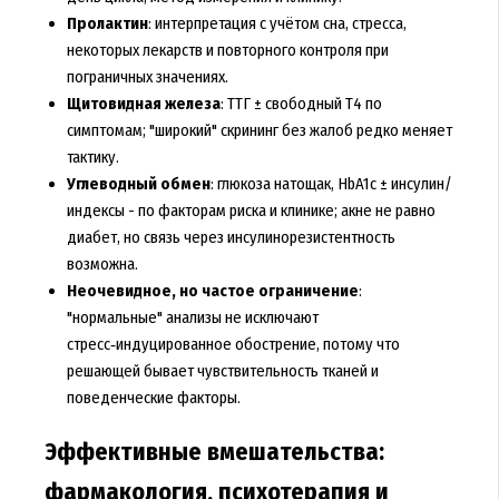
Пролактин
: интерпретация с учётом сна, стресса,
некоторых лекарств и повторного контроля при
пограничных значениях.
Щитовидная железа
: ТТГ ± свободный Т4 по
симптомам; "широкий" скрининг без жалоб редко меняет
тактику.
Углеводный обмен
: глюкоза натощак, HbA1c ± инсулин/
индексы - по факторам риска и клинике; акне не равно
диабет, но связь через инсулинорезистентность
возможна.
Неочевидное, но частое ограничение
:
"нормальные" анализы не исключают
стресс‑индуцированное обострение, потому что
решающей бывает чувствительность тканей и
поведенческие факторы.
Эффективные вмешательства:
фармакология, психотерапия и