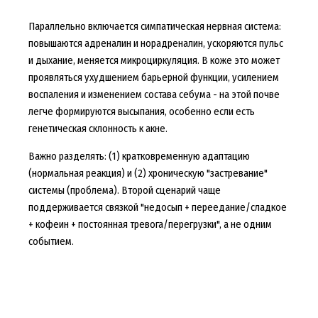
Параллельно включается симпатическая нервная система:
повышаются адреналин и норадреналин, ускоряются пульс
и дыхание, меняется микроциркуляция. В коже это может
проявляться ухудшением барьерной функции, усилением
воспаления и изменением состава себума - на этой почве
легче формируются высыпания, особенно если есть
генетическая склонность к акне.
Важно разделять: (1) кратковременную адаптацию
(нормальная реакция) и (2) хроническую "застревание"
системы (проблема). Второй сценарий чаще
поддерживается связкой "недосып + переедание/сладкое
+ кофеин + постоянная тревога/перегрузки", а не одним
событием.