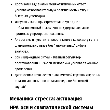
Кортизол и адреналин меняют иммунный ответ,
усиливают воспалительную реактивность и тягу к
быстрым углеводам.
Инсулин и IGF‑1 при стрессе чаще "уходят" в
неблагоприятный режим, что поддерживает акне-
процессы у предрасположенных.
Андрогены и чувствительность к ним в коже могут стать
функционально выше без "аномальных" цифр в
анализах.
Сон и циркадные ритмы - главный регулятор
восстановления HPA‑оси; их поломка усиливает кожные
проявления.
Диагностика начинается с клинической картины и красных
флагов; анализы - по показаниям, а не "на всякий
случай".
Механика стресса: активация
HPA‑оси и симпатической системы