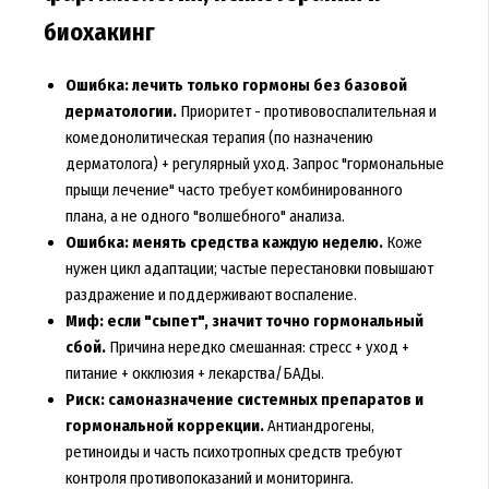
биохакинг
Ошибка: лечить только гормоны без базовой
дерматологии.
Приоритет - противовоспалительная и
комедонолитическая терапия (по назначению
дерматолога) + регулярный уход. Запрос "гормональные
прыщи лечение" часто требует комбинированного
плана, а не одного "волшебного" анализа.
Ошибка: менять средства каждую неделю.
Коже
нужен цикл адаптации; частые перестановки повышают
раздражение и поддерживают воспаление.
Миф: если "сыпет", значит точно гормональный
сбой.
Причина нередко смешанная: стресс + уход +
питание + окклюзия + лекарства/БАДы.
Риск: самоназначение системных препаратов и
гормональной коррекции.
Антиандрогены,
ретиноиды и часть психотропных средств требуют
контроля противопоказаний и мониторинга.