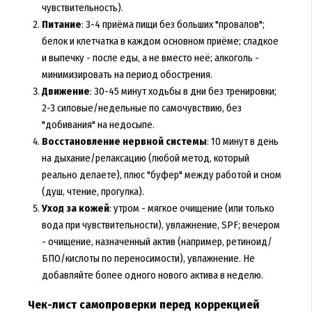
чувствительность).
Питание
: 3-4 приёма пищи без больших "провалов";
белок и клетчатка в каждом основном приёме; сладкое
и выпечку - после еды, а не вместо неё; алкоголь -
минимизировать на период обострения.
Движение
: 30-45 минут ходьбы в дни без тренировки;
2-3 силовые/недельные по самочувствию, без
"добивания" на недосыпе.
Восстановление нервной системы
: 10 минут в день
на дыхание/релаксацию (любой метод, который
реально делаете), плюс "буфер" между работой и сном
(душ, чтение, прогулка).
Уход за кожей
: утром - мягкое очищение (или только
вода при чувствительности), увлажнение, SPF; вечером
- очищение, назначенный актив (например, ретиноид/
БПО/кислоты по переносимости), увлажнение. Не
добавляйте более одного нового актива в неделю.
Чек-лист самопроверки перед коррекцией