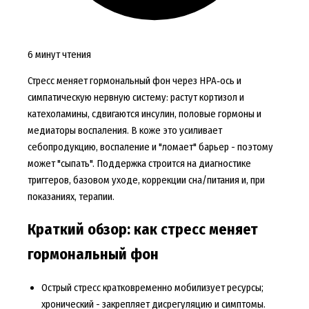
6 минут чтения
Стресс меняет гормональный фон через HPA‑ось и
симпатическую нервную систему: растут кортизол и
катехоламины, сдвигаются инсулин, половые гормоны и
медиаторы воспаления. В коже это усиливает
себопродукцию, воспаление и "ломает" барьер - поэтому
может "сыпать". Поддержка строится на диагностике
триггеров, базовом уходе, коррекции сна/питания и, при
показаниях, терапии.
Краткий обзор: как стресс меняет
гормональный фон
Острый стресс кратковременно мобилизует ресурсы;
хронический - закрепляет дисрегуляцию и симптомы.