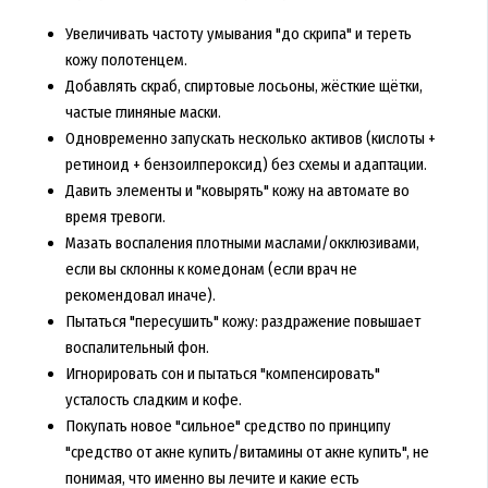
Увеличивать частоту умывания "до скрипа" и тереть
кожу полотенцем.
Добавлять скраб, спиртовые лосьоны, жёсткие щётки,
частые глиняные маски.
Одновременно запускать несколько активов (кислоты +
ретиноид + бензоилпероксид) без схемы и адаптации.
Давить элементы и "ковырять" кожу на автомате во
время тревоги.
Мазать воспаления плотными маслами/окклюзивами,
если вы склонны к комедонам (если врач не
рекомендовал иначе).
Пытаться "пересушить" кожу: раздражение повышает
воспалительный фон.
Игнорировать сон и пытаться "компенсировать"
усталость сладким и кофе.
Покупать новое "сильное" средство по принципу
"средство от акне купить/витамины от акне купить", не
понимая, что именно вы лечите и какие есть