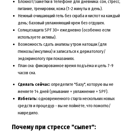
Блокнот/заметки в телефоне для дневника: сон, стресс,
питание, тренировки, кожа (1-2 минуты в день).
Нежный очищающий гель без скраба и кислот на каждый
день; базовый увлажняющий крем без отдушек.
Солнцезащита SPF 30+ ежедневно (особенно если
используете активы).
Возможность сдать анализы утром натощак (для
глюкозы/инсулина) и записаться к дерматологу/
эндокринологу при показаниях.
План сна: фиксированное время подъёма и цель 7-9
часов сна.
Сделать сейчас:
определите "базу", которую вы не
меняете 14 дней (умывание + увлажнение + SPF).
Избегать:
одновременного старта нескольких новых
средств и процедур - вы не поймёте, что помогло/
навредило.
Почему при стрессе "сыпет":