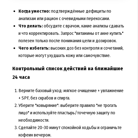
Когда уместно:
подтверждённые дефициты по
анализам или рацион с очевидными перекосами.
Что делать:
обсудите с врачом, какие анализы сдавать
и что корректировать. Запрос "витамины от акне купить"
полезен только после понимания цели и дозировок.
Чего избегать:
высоких доз без контроля и сочетаний,
которые могут ухудшать кожу или самочувствие.
Контрольный список действий на ближайшие
24 часа
Верните базовый уход: мягкое очищение + увлажнение
+ SPF, без скрабов и спирта.
Уберите "ковыряние": выберите правило "не трогать
лицо" и используйте пластырь/точечную защиту по
необходимости.
Сделайте 20-30 минут спокойной ходьбы и ограничьте
кофеин вечером.