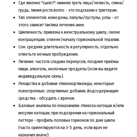
Где именно "сыпет": нижняя треть лица/челюсть, спина/
грудь, линия роста волос - это подсказки к триггерам.
Тип элементов: комедоны, папулы/пустулы, узлы - от
этого зависит тактика лечения акне.
Цикличность: привязка к менструальному циклу, смене
контрацепции, отмене/началу гормональной терапии.
Сон: средняя длительность и регулярность; отдельно
отметьте ночные пробуждения.
Питание: частота сладких перекусов, поздние приёмы
пищи, алкоголь, молочные продукты (если вы видите
индивидуальную связь).
Лекарства и добавки: глюкокортикоиды, некоторые
психотропные, спортивные добавки, йодсодержащие
средства - обсудить с врачом.
Базовые анализы по показаниям: глюкоза натощак и/или
инсулин натощак; при подозрении на гормональный
паттерн - профиль половых гормонов по дню цикла
(часто ориентируются на 3-5 день, если врач не
назначил иначе).