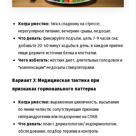
Когда уместно:
тяга к сладкому на стрессе,
нерегулярное питание, вечерние срывы, недосып.
Что делать:
фиксируйте подъём, цель 7-9 часов сна;
добавьте 20-40 минут ходьбы в день; в каждом приёме
пищи держите источник белка и клетчатки.
Чего избегать:
жёстких диет, длительных голодовок и
"компенсации" недосыпа стимуляторами.
Вариант 3: Медицинская тактика при
признаках гормонального паттерна
Когда уместно:
выраженная цикличность, высыпания
по линии челюсти, сопутствующие признаки
гиперандрогении или подозрение на СПКЯ.
Что делать:
план с дерматологом/эндокринологом:
обследование, подбор терапии и контроль