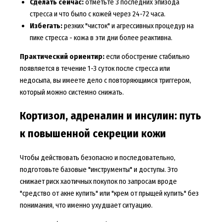
Сделать сейчас:
отметьте 3 последних эпизода
стресса и что было с кожей через 24-72 часа.
Избегать:
резких "чисток" и агрессивных процедур на
пике стресса - кожа в эти дни более реактивна.
Практический ориентир:
если обострение стабильно
появляется в течение 1-3 суток после стресса или
недосыпа, вы имеете дело с повторяющимся триггером,
который можно системно снижать.
Кортизол, адреналин и инсулин: путь
к повышенной секреции кожи
Чтобы действовать безопасно и последовательно,
подготовьте базовые "инструменты" и доступы. Это
снижает риск хаотичных покупок по запросам вроде
"средство от акне купить" или "крем от прыщей купить" без
понимания, что именно ухудшает ситуацию.