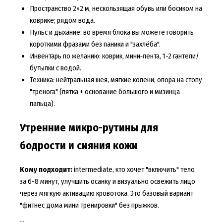
Пространство 2×2 м, нескользящая обувь или босиком на
коврике; рядом вода.
Пульс и дыхание: во время блока вы можете говорить
короткими фразами без паники и "захлёба".
Инвентарь по желанию: коврик, мини‑лента, 1-2 гантели/
бутылки с водой.
Техника: нейтральная шея, мягкие колени, опора на стопу
"тренога" (пятка + основание большого и мизинца
пальца).
Утренние микро-рутины для
бодрости и сияния кожи
Кому подходит:
intermediate, кто хочет "включить" тело
за 6-8 минут, улучшить осанку и визуально освежить лицо
через мягкую активацию кровотока. Это базовый вариант
"фитнес дома мини тренировки" без прыжков.