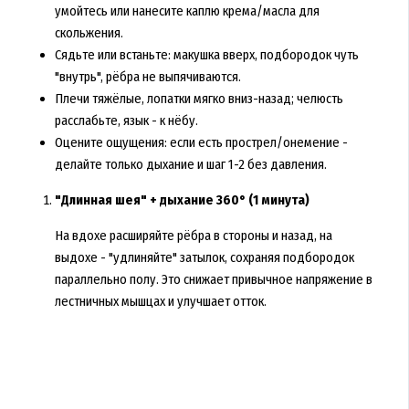
умойтесь или нанесите каплю крема/масла для
скольжения.
Сядьте или встаньте: макушка вверх, подбородок чуть
"внутрь", рёбра не выпячиваются.
Плечи тяжёлые, лопатки мягко вниз-назад; челюсть
расслабьте, язык - к нёбу.
Оцените ощущения: если есть прострел/онемение -
делайте только дыхание и шаг 1-2 без давления.
"Длинная шея" + дыхание 360° (1 минута)
На вдохе расширяйте рёбра в стороны и назад, на
выдохе - "удлиняйте" затылок, сохраняя подбородок
параллельно полу. Это снижает привычное напряжение в
лестничных мышцах и улучшает отток.