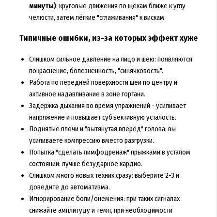
минуты)
: круговые движения по щёкам ближе к углу
челюсти, затем лёгкие "сглаживания" к вискам.
Типичные ошибки, из-за которых эффект хуже
Слишком сильное давление на лицо и шею: появляются
покраснение, болезненность, "синячковость".
Работа по передней поверхности шеи по центру и
активное надавливание в зоне гортани.
Задержка дыхания во время упражнений - усиливает
напряжение и повышает субъективную усталость.
Поднятые плечи и "вытянутая вперёд" голова: вы
усиливаете компрессию вместо разгрузки.
Попытка "сделать лимфодренаж" прыжками в усталом
состоянии: лучше безударное кардио.
Слишком много новых техник сразу: выберите 2-3 и
доведите до автоматизма.
Игнорирование боли/онемения: при таких сигналах
снижайте амплитуду и темп, при необходимости