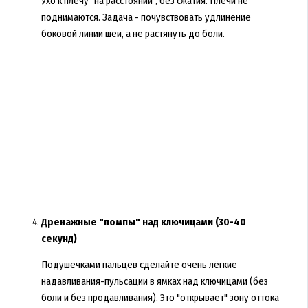
Ухо к плечу "на расстоянии", без сжатия. Плечи не
поднимаются. Задача - почувствовать удлинение
боковой линии шеи, а не растянуть до боли.
Дренажные "помпы" над ключицами (30-40
секунд)
Подушечками пальцев сделайте очень лёгкие
надавливания-пульсации в ямках над ключицами (без
боли и без продавливания). Это "открывает" зону оттока