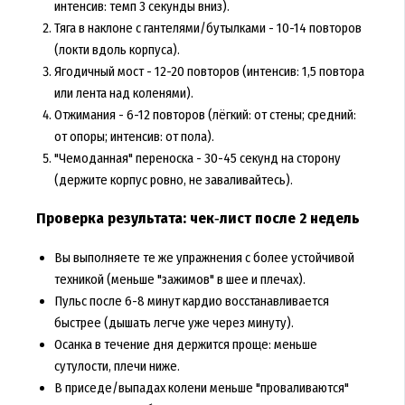
интенсив: темп 3 секунды вниз).
Тяга в наклоне с гантелями/бутылками - 10-14 повторов
(локти вдоль корпуса).
Ягодичный мост - 12-20 повторов (интенсив: 1,5 повтора
или лента над коленями).
Отжимания - 6-12 повторов (лёгкий: от стены; средний:
от опоры; интенсив: от пола).
"Чемоданная" переноска - 30-45 секунд на сторону
(держите корпус ровно, не заваливайтесь).
Проверка результата: чек‑лист после 2 недель
Вы выполняете те же упражнения с более устойчивой
техникой (меньше "зажимов" в шее и плечах).
Пульс после 6-8 минут кардио восстанавливается
быстрее (дышать легче уже через минуту).
Осанка в течение дня держится проще: меньше
сутулости, плечи ниже.
В приседе/выпадах колени меньше "проваливаются"