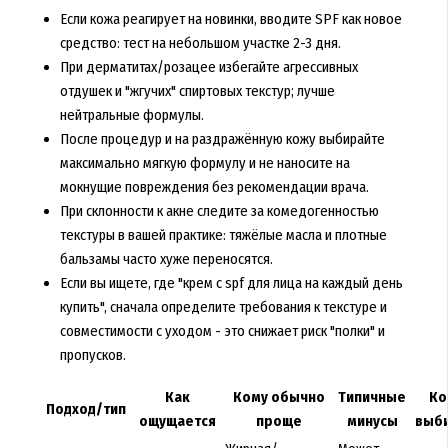
Если кожа реагирует на новинки, вводите SPF как новое
средство: тест на небольшом участке 2-3 дня.
При дерматитах/розацее избегайте агрессивных
отдушек и "жгучих" спиртовых текстур; лучше
нейтральные формулы.
После процедур и на раздражённую кожу выбирайте
максимально мягкую формулу и не наносите на
мокнущие повреждения без рекомендации врача.
При склонности к акне следите за комедогенностью
текстуры в вашей практике: тяжёлые масла и плотные
бальзамы часто хуже переносятся.
Если вы ищете, где "крем с spf для лица на каждый день
купить", сначала определите требования к текстуре и
совместимости с уходом - это снижает риск "полки" и
пропусков.
Как
Кому обычно
Типичные
Ко
Подход/тип
ощущается
проще
минусы
выб