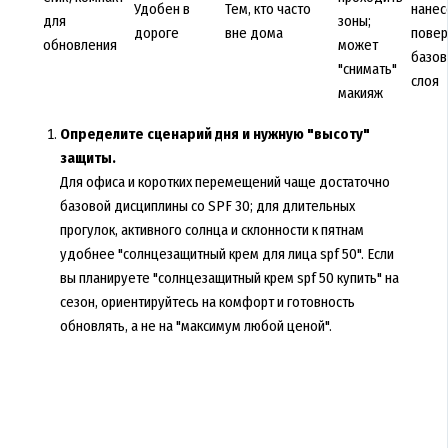
Удобен в
Тем, кто часто
нанес
для
зоны;
дороге
вне дома
повер
обновления
может
базов
"снимать"
слоя
макияж
Определите сценарий дня и нужную "высоту"
защиты.
Для офиса и коротких перемещений чаще достаточно
базовой дисциплины со SPF 30; для длительных
прогулок, активного солнца и склонности к пятнам
удобнее "солнцезащитный крем для лица spf 50". Если
вы планируете "солнцезащитный крем spf 50 купить" на
сезон, ориентируйтесь на комфорт и готовность
обновлять, а не на "максимум любой ценой".