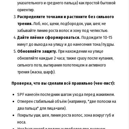
указательного и среднего пальца) как простой бытовой
ориентир.
Распределите точками и растяните без сильного
трения.
Лоб, нос, щеки, подбородок, уши, шея; не
забывайте линию роста волос и зону под челюстью.
Дайте плёнке сформироваться.
Подождите 10-15
минут до выхода на улицу и до нанесения тона/пудры.
Обновляйте защиту.
При нахождении на улице
обновляйте каждые 2 часа; также сразу после купания,
сильного пота, вытирания полотенцем и активного
трения (маска, шарф).
Проверка, что вы сделали всё правильно (чек-лист):
SPF нанесён последним шагом ухода перед макияжем.
Отмерен стабильный объём (например, "две полоски на
два пальца" для лица+шеи).
Покрыты уши, шея, линия роста волос, зона вокруг губ и
носа.
Нет "катышков" и видимых пробелов при дневном