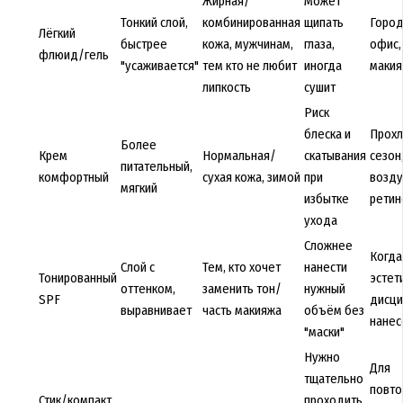
Жирная/
Может
Тонкий слой,
комбинированная
щипать
Город
Лёгкий
быстрее
кожа, мужчинам,
глаза,
офис,
флюид/гель
"усаживается"
тем кто не любит
иногда
маки
липкость
сушит
Риск
блеска и
Прох
Более
Крем
Нормальная/
скатывания
сезон
питательный,
комфортный
сухая кожа, зимой
при
возду
мягкий
избытке
рети
ухода
Сложнее
Когда
Слой с
Тем, кто хочет
нанести
Тонированный
эстет
оттенком,
заменить тон/
нужный
SPF
дисци
выравнивает
часть макияжа
объём без
нанес
"маски"
Нужно
Для
тщательно
повто
Стик/компакт
проходить