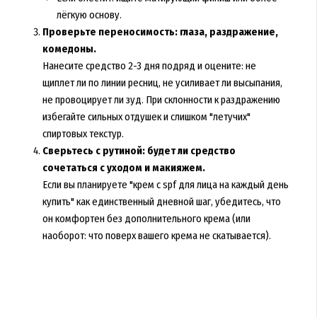
лёгкую основу.
Проверьте переносимость: глаза, раздражение,
комедоны.
Нанесите средство 2-3 дня подряд и оцените: не
щиплет ли по линии ресниц, не усиливает ли высыпания,
не провоцирует ли зуд. При склонности к раздражению
избегайте сильных отдушек и слишком "летучих"
спиртовых текстур.
Сверьтесь с рутиной: будет ли средство
сочетаться с уходом и макияжем.
Если вы планируете "крем с spf для лица на каждый день
купить" как единственный дневной шаг, убедитесь, что
он комфортен без дополнительного крема (или
наоборот: что поверх вашего крема не скатывается).